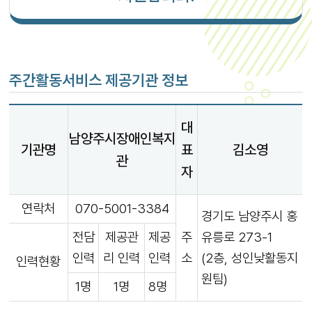
주간활동서비스 제공기관 정보
대
남양주시장애인복지
기관명
표
김소영
관
자
연락처
070-5001-3384
경기도 남양주시 홍
전담
제공관
제공
주
유릉로 273-1
인력
리 인력
인력
소
(2층, 성인낮활동지
인력현황
원팀)
1명
1명
8명